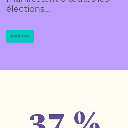
élections…
Inscris-toi
37 %