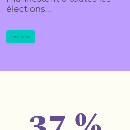
élections…
Inscris-toi
37 %